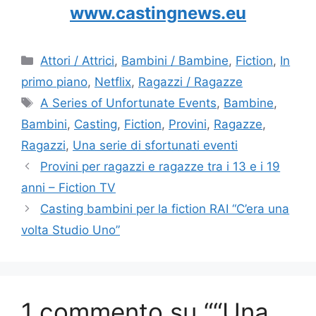
www.castingnews.eu
Categorie
Attori / Attrici
,
Bambini / Bambine
,
Fiction
,
In
primo piano
,
Netflix
,
Ragazzi / Ragazze
Tag
A Series of Unfortunate Events
,
Bambine
,
Bambini
,
Casting
,
Fiction
,
Provini
,
Ragazze
,
Ragazzi
,
Una serie di sfortunati eventi
Provini per ragazzi e ragazze tra i 13 e i 19
anni – Fiction TV
Casting bambini per la fiction RAI “C’era una
volta Studio Uno”
1 commento su ““Una