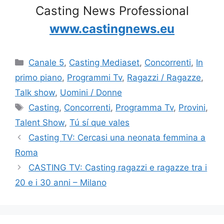
Casting News Professional
www.castingnews.eu
Categorie
Canale 5
,
Casting Mediaset
,
Concorrenti
,
In
primo piano
,
Programmi Tv
,
Ragazzi / Ragazze
,
Talk show
,
Uomini / Donne
Tag
Casting
,
Concorrenti
,
Programma Tv
,
Provini
,
Talent Show
,
Tú sí que vales
Casting TV: Cercasi una neonata femmina a
Roma
CASTING TV: Casting ragazzi e ragazze tra i
20 e i 30 anni – Milano