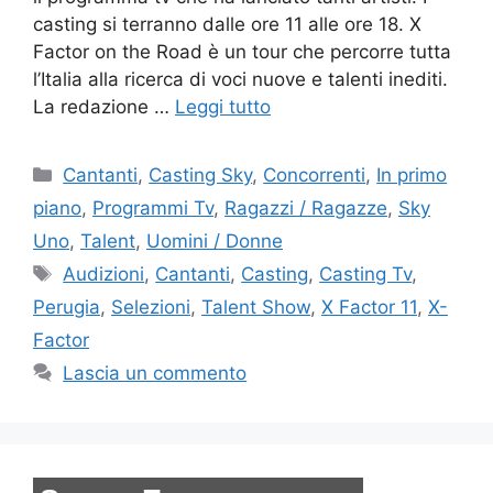
casting si terranno dalle ore 11 alle ore 18. X
Factor on the Road è un tour che percorre tutta
l’Italia alla ricerca di voci nuove e talenti inediti.
La redazione …
Leggi tutto
Categorie
Cantanti
,
Casting Sky
,
Concorrenti
,
In primo
piano
,
Programmi Tv
,
Ragazzi / Ragazze
,
Sky
Uno
,
Talent
,
Uomini / Donne
Tag
Audizioni
,
Cantanti
,
Casting
,
Casting Tv
,
Perugia
,
Selezioni
,
Talent Show
,
X Factor 11
,
X-
Factor
Lascia un commento