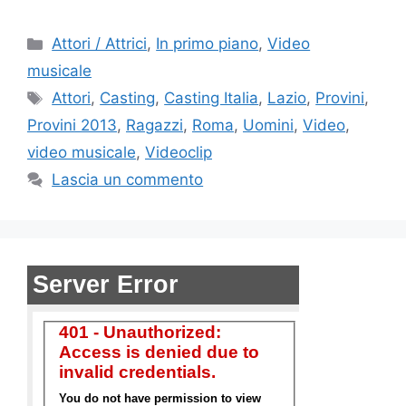
Categorie
Attori / Attrici
,
In primo piano
,
Video
musicale
Tag
Attori
,
Casting
,
Casting Italia
,
Lazio
,
Provini
,
Provini 2013
,
Ragazzi
,
Roma
,
Uomini
,
Video
,
video musicale
,
Videoclip
Lascia un commento