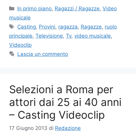
Categorie
In primo piano
,
Ragazzi / Ragazze
,
Video
musicale
Tag
Casting
,
Provini
,
ragazza
,
Ragazze
,
ruolo
principale
,
Televisione
,
Tv
,
video musicale
,
Videoclip
Lascia un commento
Selezioni a Roma per
attori dai 25 ai 40 anni
– Casting Videoclip
17 Giugno 2013
di
Redazione