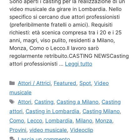
Sono aperti i casting per la realizzazione di un
video musicale da girare in Lombardia. Nello
specifico si cercano due attori professionisti
(preferibilmente fratelli o amici). Requisiti
richiesti: età scenica compresa tra i 20 e i 25
anni, magri, viso pulito, residenti a Milano,
Monza, Como o Lecco.Il lavoro sarò
regolarmente retribuito.CASTING NEWSCasting
attori professionisti …
Leggi tutto
Categorie
Attori / Attrici
,
Featured
,
Spot
,
Video
musicale
Tag
Attori
,
Casting
,
Casting a Milano
,
Casting
attori
,
Casting in Lombardia
,
Casting Milano
,
Como
,
Lecco
,
Lombardia
,
Milano
,
Monza
,
Provini
,
video musicale
,
Videoclip
Lascia un commento