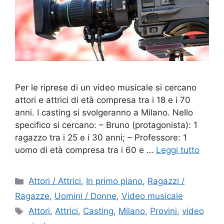
Per le riprese di un video musicale si cercano
attori e attrici di età compresa tra i 18 e i 70
anni. I casting si svolgeranno a Milano. Nello
specifico si cercano: – Bruno (protagonista): 1
ragazzo tra i 25 e i 30 anni; – Professore: 1
uomo di età compresa tra i 60 e …
Leggi tutto
Categorie
Attori / Attrici
,
In primo piano
,
Ragazzi /
Ragazze
,
Uomini / Donne
,
Video musicale
Tag
Attori
,
Attrici
,
Casting
,
Milano
,
Provini
,
video