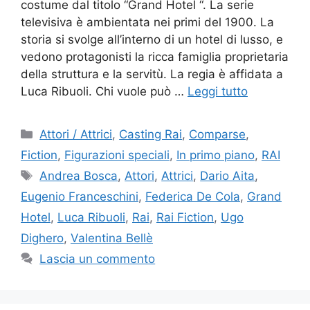
costume dal titolo “Grand Hotel “. La serie
televisiva è ambientata nei primi del 1900. La
storia si svolge all’interno di un hotel di lusso, e
vedono protagonisti la ricca famiglia proprietaria
della struttura e la servitù. La regia è affidata a
Luca Ribuoli. Chi vuole può …
Leggi tutto
Categorie
Attori / Attrici
,
Casting Rai
,
Comparse
,
Fiction
,
Figurazioni speciali
,
In primo piano
,
RAI
Tag
Andrea Bosca
,
Attori
,
Attrici
,
Dario Aita
,
Eugenio Franceschini
,
Federica De Cola
,
Grand
Hotel
,
Luca Ribuoli
,
Rai
,
Rai Fiction
,
Ugo
Dighero
,
Valentina Bellè
Lascia un commento