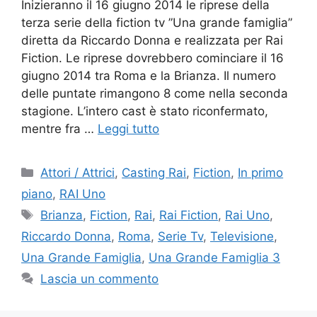
Inizieranno il 16 giugno 2014 le riprese della
terza serie della fiction tv ”Una grande famiglia”
diretta da Riccardo Donna e realizzata per Rai
Fiction. Le riprese dovrebbero cominciare il 16
giugno 2014 tra Roma e la Brianza. Il numero
delle puntate rimangono 8 come nella seconda
stagione. L’intero cast è stato riconfermato,
mentre fra …
Leggi tutto
Categorie
Attori / Attrici
,
Casting Rai
,
Fiction
,
In primo
piano
,
RAI Uno
Tag
Brianza
,
Fiction
,
Rai
,
Rai Fiction
,
Rai Uno
,
Riccardo Donna
,
Roma
,
Serie Tv
,
Televisione
,
Una Grande Famiglia
,
Una Grande Famiglia 3
Lascia un commento