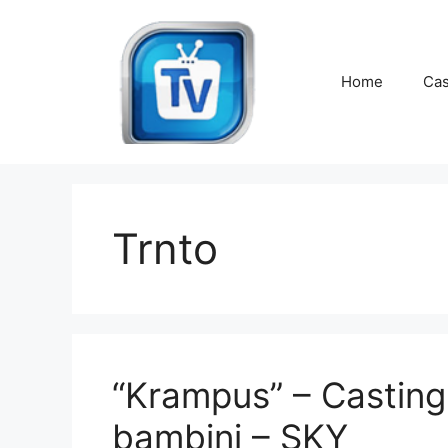
Vai
al
contenuto
Home
Cas
Trnto
“Krampus” – Casting
bambini – SKY