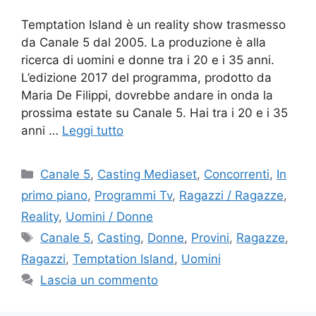
Temptation Island è un reality show trasmesso
da Canale 5 dal 2005. La produzione è alla
ricerca di uomini e donne tra i 20 e i 35 anni.
L’edizione 2017 del programma, prodotto da
Maria De Filippi, dovrebbe andare in onda la
prossima estate su Canale 5. Hai tra i 20 e i 35
anni …
Leggi tutto
Categorie
Canale 5
,
Casting Mediaset
,
Concorrenti
,
In
primo piano
,
Programmi Tv
,
Ragazzi / Ragazze
,
Reality
,
Uomini / Donne
Tag
Canale 5
,
Casting
,
Donne
,
Provini
,
Ragazze
,
Ragazzi
,
Temptation Island
,
Uomini
Lascia un commento