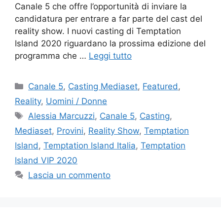
Canale 5 che offre l’opportunità di inviare la
candidatura per entrare a far parte del cast del
reality show. I nuovi casting di Temptation
Island 2020 riguardano la prossima edizione del
programma che …
Leggi tutto
Categorie
Canale 5
,
Casting Mediaset
,
Featured
,
Reality
,
Uomini / Donne
Tag
Alessia Marcuzzi
,
Canale 5
,
Casting
,
Mediaset
,
Provini
,
Reality Show
,
Temptation
Island
,
Temptation Island Italia
,
Temptation
Island VIP 2020
Lascia un commento