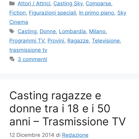
Categorie
Attori / Attrici
,
Casting Sky
,
Comparse
,
Fiction
,
Figurazioni speciali
,
In primo piano
,
Sky
Cinema
Tag
Casting
,
Donne
,
Lombardia
,
Milano
,
Programmi TV
,
Provini
,
Ragazze
,
Televisione
,
trasmissione tv
3 commenti
Casting ragazze e
donne tra i 18 e i 50
anni – Trasmissione TV
12 Dicembre 2014
di
Redazione