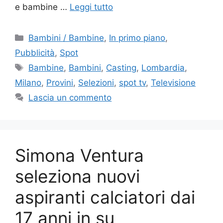
e bambine …
Leggi tutto
Categorie
Bambini / Bambine
,
In primo piano
,
Pubblicità
,
Spot
Tag
Bambine
,
Bambini
,
Casting
,
Lombardia
,
Milano
,
Provini
,
Selezioni
,
spot tv
,
Televisione
Lascia un commento
Simona Ventura
seleziona nuovi
aspiranti calciatori dai
17 anni in su