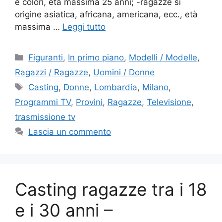
e colori, età massima 25 anni; -ragazze si
origine asiatica, africana, americana, ecc., età
massima …
Leggi tutto
Categorie
Figuranti
,
In primo piano
,
Modelli / Modelle
,
Ragazzi / Ragazze
,
Uomini / Donne
Tag
Casting
,
Donne
,
Lombardia
,
Milano
,
Programmi TV
,
Provini
,
Ragazze
,
Televisione
,
trasmissione tv
Lascia un commento
Casting ragazze tra i 18
e i 30 anni –