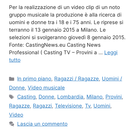
Per la realizzazione di un video clip di un noto
gruppo musicale la produzione è alla ricerca di
uomini e donne tra i 18 e i 75 anni. Le riprese si
terranno il 13 gennaio 2015 a Milano. Le
selezioni si svolgeranno giovedì 8 gennaio 2015.
Fonte: CastingNews.eu Casting News
Professional ( Casting TV – Provini a …
Leggi
tutto
Categorie
In primo piano
,
Ragazzi / Ragazze
,
Uomini /
Donne
,
Video musicale
Tag
Casting
,
Donne
,
Lombardia
,
Milano
,
Provini
,
Ragazze
,
Ragazzi
,
Televisione
,
Tv
,
Uomini
,
Video
Lascia un commento