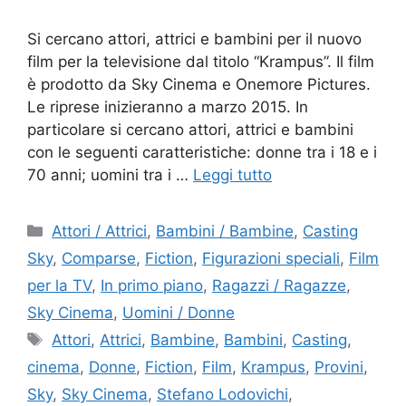
Si cercano attori, attrici e bambini per il nuovo
film per la televisione dal titolo “Krampus”. Il film
è prodotto da Sky Cinema e Onemore Pictures.
Le riprese inizieranno a marzo 2015. In
particolare si cercano attori, attrici e bambini
con le seguenti caratteristiche: donne tra i 18 e i
70 anni; uomini tra i …
Leggi tutto
Categorie
Attori / Attrici
,
Bambini / Bambine
,
Casting
Sky
,
Comparse
,
Fiction
,
Figurazioni speciali
,
Film
per la TV
,
In primo piano
,
Ragazzi / Ragazze
,
Sky Cinema
,
Uomini / Donne
Tag
Attori
,
Attrici
,
Bambine
,
Bambini
,
Casting
,
cinema
,
Donne
,
Fiction
,
Film
,
Krampus
,
Provini
,
Sky
,
Sky Cinema
,
Stefano Lodovichi
,