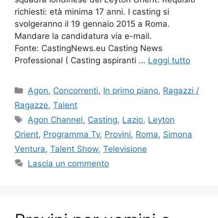
richiesti: età minima 17 anni. I casting si
svolgeranno il 19 gennaio 2015 a Roma.
Mandare la candidatura via e-mail.
Fonte: CastingNews.eu Casting News
Professional ( Casting aspiranti …
Leggi tutto
Categorie
Agon
,
Concorrenti
,
In primo piano
,
Ragazzi /
Ragazze
,
Talent
Tag
Agon Channel
,
Casting
,
Lazio
,
Leyton
Orient
,
Programma Tv
,
Provini
,
Roma
,
Simona
Ventura
,
Talent Show
,
Televisione
Lascia un commento