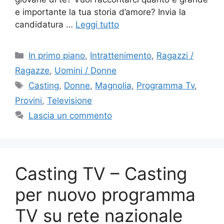
e importante la tua storia d’amore? Invia la
candidatura …
Leggi tutto
Categorie
In primo piano
,
Intrattenimento
,
Ragazzi /
Ragazze
,
Uomini / Donne
Tag
Casting
,
Donne
,
Magnolia
,
Programma Tv
,
Provini
,
Televisione
Lascia un commento
Casting TV – Casting
per nuovo programma
TV su rete nazionale