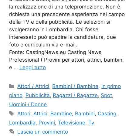
la realizzazione di una telepromozione. Non è
richiesta una precedente esperienza nel campo
della TV e della pubblicità. Le selezioni si
svolgeranno in Lombardia. Chi fosse
interessato può spedire la candidatura, due
foto e curriculum via e-mail.
Fonte: CastingNews.eu Casting News
Professional ( Provini per attori, attrici, bambini
e …
Leggi tutto
Categorie
Attori / Attrici
,
Bambini / Bambine
,
In primo
piano
,
Pubblicità
,
Ragazzi / Ragazze
,
Spot
,
Uomini / Donne
Tag
Attori
,
Attrici
,
Bambine
,
Bambini
,
Casting
,
Lombardia
,
Provini
,
Televisione
,
Tv
Lascia un commento