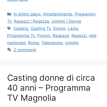
Categorie
In primo piano
,
Intrattenimento
,
Programmi
Tv
,
Ragazzi / Ragazze
,
Uomini / Donne
Tag
Casting
,
Casting Tv
,
Donne
,
Lazio
,
Programma Tv
,
Provini
,
Ragazze
,
Ragazzi
,
rete
nazionale
,
Roma
,
Televisione
,
Uomini
2 commenti
Casting donne di circa
40 anni – Programma
TV Magnolia