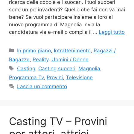
ricerca delle coppie e i suoceri. I tuoi suoceri
sono un po’ invadenti? Quello che fai non va mai
bene? Se vuoi partecipare insieme a loro al
nuovo programma di Magnolia invia la
candidatura via e-mail o compila il …
Leggi tutto
Categorie
In primo piano
,
Intrattenimento
,
Ragazzi /
Ragazze
,
Reality
,
Uomini / Donne
Tag
Casting
,
Casting suoceri
,
Magnolia
,
Programma Tv
,
Provini
,
Televisione
Lascia un commento
Casting TV – Provini
per attori, attrici,