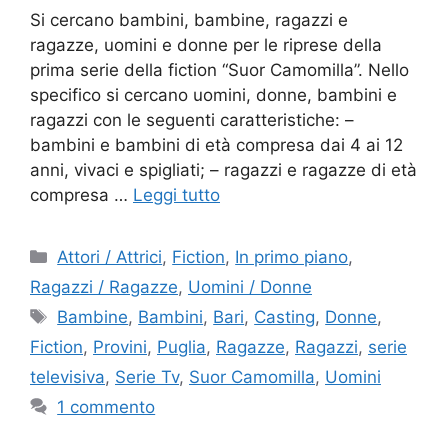
Si cercano bambini, bambine, ragazzi e
ragazze, uomini e donne per le riprese della
prima serie della fiction “Suor Camomilla”. Nello
specifico si cercano uomini, donne, bambini e
ragazzi con le seguenti caratteristiche: –
bambini e bambini di età compresa dai 4 ai 12
anni, vivaci e spigliati; – ragazzi e ragazze di età
compresa …
Leggi tutto
Categorie
Attori / Attrici
,
Fiction
,
In primo piano
,
Ragazzi / Ragazze
,
Uomini / Donne
Tag
Bambine
,
Bambini
,
Bari
,
Casting
,
Donne
,
Fiction
,
Provini
,
Puglia
,
Ragazze
,
Ragazzi
,
serie
televisiva
,
Serie Tv
,
Suor Camomilla
,
Uomini
1 commento