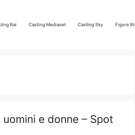
ting Rai
Casting Mediaset
Casting Sky
Figure Ri
r uomini e donne – Spot