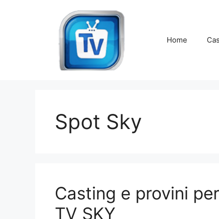
Vai
al
contenuto
Home
Cas
Spot Sky
Casting e provini pe
TV SKY