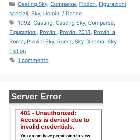
Categorie
Casting Sky
,
Comparse
,
Fiction
,
Figurazioni
speciali
,
Sky
,
Uomini / Donne
Tag
1992
,
Casting
,
Casting Sky
,
Comparse
,
Figurazioni
,
Provini
,
Provini 2013
,
Provini a
Roma
,
Provini Sky
,
Roma
,
Sky Cinema
,
Sky
Fiction
1 commento