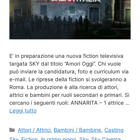
E’ in preparazione una nuova fiction televisiva
targata SKY dal titolo “Amori Oggi”. Chi vuole
può inviare la candidatura, foto e curriculum via
e-mail. Le riprese della fiction si svolgeranno a
Roma. La produzione è alla ricerca di attori,
attrici e bambini per ruoli secondari e primari. Si
cercano i seguenti ruoli: ANNARITA – 1 attrice …
Leggi tutto
Categorie
Attori / Attrici
,
Bambini / Bambine
,
Casting
Sky
,
Fiction
,
In primo piano
,
Sky
,
Sky Cinema