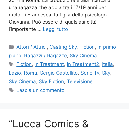
2014 a Roma. La produzione è alla ricerca di
una ragazza che abbia tra i 17/19 anni per il
ruolo di Francesca, la figlia dello psicologo
Giovanni. Può essere di qualsiasi città
l’importante …
Leggi tutto
Categorie
Attori / Attrici
,
Casting Sky
,
Fiction
,
In primo
piano
,
Ragazzi / Ragazze
,
Sky Cinema
Tag
Fiction
,
In Treatment
,
In Treatment2
,
Italia
,
Lazio
,
Roma
,
Sergio Castellito
,
Serie Tv
,
Sky
,
Sky Cinema
,
Sky Fiction
,
Televisione
Lascia un commento
“Lucca Comics &