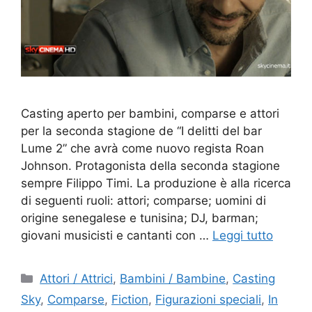
Casting aperto per bambini, comparse e attori
per la seconda stagione de “I delitti del bar
Lume 2” che avrà come nuovo regista Roan
Johnson. Protagonista della seconda stagione
sempre Filippo Timi. La produzione è alla ricerca
di seguenti ruoli: attori; comparse; uomini di
origine senegalese e tunisina; DJ, barman;
giovani musicisti e cantanti con …
Leggi tutto
Categorie
Attori / Attrici
,
Bambini / Bambine
,
Casting
Sky
,
Comparse
,
Fiction
,
Figurazioni speciali
,
In