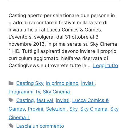
Casting aperto per selezionare due persone in
grado di raccontare il festival nella veste di
inviati ufficiali al Lucca Comics & Games.
L’evento si svolgerà, dal 31 ottobre al 3
novembre 2013, in prima serata su Sky Cinema
1 HD. Tutti gli aspiranti devono inviare il proprio
curriculum aggiornato. Nell’area riservata di
CastingNews.eu troverete tutte le …
Leggi tutto
Categorie
Casting Sky
,
In primo piano
,
Inviati
,
Programmi Tv
,
Sky Cinema
Tag
Casting
,
festival
,
inviati
,
Lucca Comics &
Games
,
Provini
,
Selezioni
,
Sky
,
Sky Cinema
,
Sky
Cinema 1
Lascia un commento