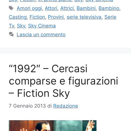
Tag
Amori oggi
,
Attori
,
Attrici
,
Bambini
,
Bambino
,
Casting
,
Fiction
,
Provini
,
serie televisiva
,
Serie
Tv
,
Sky
,
Sky Cinema
Lascia un commento
“1992″ – Cercasi
comparse e figurazioni
– Fiction Sky
7 Gennaio 2013
di
Redazione