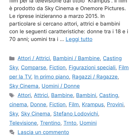
film per la televisione dal titolo “Krampus”. Il film
è prodotto da Sky Cinema e Onemore Pictures.
Le riprese inizieranno a marzo 2015. In
particolare si cercano attori, attrici e bambini
con le seguenti caratteristiche: donne tra i 18 e i
70 anni; uomini tra i …
Leggi tutto
Categorie
Attori / Attrici
,
Bambini / Bambine
,
Casting
Sky
,
Comparse
,
Fiction
,
Figurazioni speciali
,
Film
per la TV
,
In primo piano
,
Ragazzi / Ragazze
,
Sky Cinema
,
Uomini / Donne
Tag
Attori
,
Attrici
,
Bambine
,
Bambini
,
Casting
,
cinema
,
Donne
,
Fiction
,
Film
,
Krampus
,
Provini
,
Sky
,
Sky Cinema
,
Stefano Lodovichi
,
Televisione
,
Trentino
,
Trnto
,
Uomini
Lascia un commento