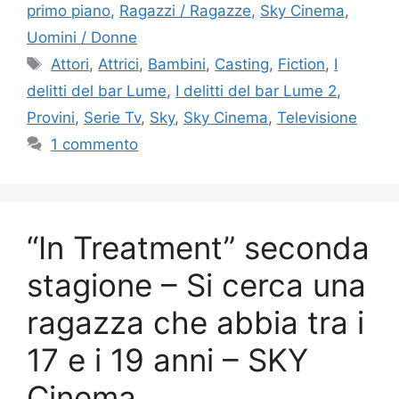
primo piano
,
Ragazzi / Ragazze
,
Sky Cinema
,
Uomini / Donne
Tag
Attori
,
Attrici
,
Bambini
,
Casting
,
Fiction
,
I
delitti del bar Lume
,
I delitti del bar Lume 2
,
Provini
,
Serie Tv
,
Sky
,
Sky Cinema
,
Televisione
1 commento
“In Treatment” seconda
stagione – Si cerca una
ragazza che abbia tra i
17 e i 19 anni – SKY
Cinema