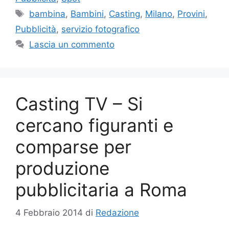
Tag
bambina
,
Bambini
,
Casting
,
Milano
,
Provini
,
Pubblicità
,
servizio fotografico
Lascia un commento
Casting TV – Si
cercano figuranti e
comparse per
produzione
pubblicitaria a Roma
4 Febbraio 2014
di
Redazione