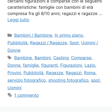
cercano figurazioni e comparse con le seguenti
caratteristiche: famiglie con bambini di età
compresa fra gli 8/10 anni; ragazzi e ragazze …
Leggi tutto
Categorie
Bambini / Bambine
,
In primo piano
,
Pubblicità
,
Ragazzi / Ragazze
,
Spot
,
Uomini /
Donne
Tag
Bambine
,
Bambini
,
Casting
,
Comparse
,
Donne
,
famiglie
,
figuranti
,
Figurazioni
,
Lazio
,
Provini
,
Pubblicità
,
Ragazze
,
Ragazzi
,
Roma
,
servizio fotografico
,
shooting fotografico
,
spot
,
Uomini
1 commento