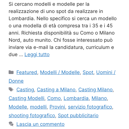
Si cercano modelli e modelle per la
realizzazione di uno spot da realizzare in
Lombardia. Nello specifico si cerca un modello
o una modella di età compresa tra i 35 e i 45
anni. Richiesta disponibilità su Como o Milano
Nord, auto munito. Chi fosse interessato può
inviare via e-mail la candidatura, curriculum e
due …
Leggi tutto
Categorie
Featured
,
Modelli / Modelle
,
Spot
,
Uomini /
Donne
Tag
Casting
,
Casting a Milano
,
Casting Milano
,
Casting Modelli
,
Como
,
Lombardia
,
Milano
,
Modelle
,
modelli
,
Provini
,
servizio fotografico
,
shooting fotografico
,
Spot pubblicitario
Lascia un commento