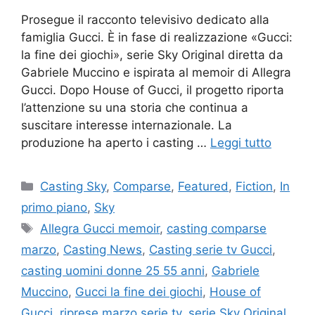
Prosegue il racconto televisivo dedicato alla
famiglia Gucci. È in fase di realizzazione «Gucci:
la fine dei giochi», serie Sky Original diretta da
Gabriele Muccino e ispirata al memoir di Allegra
Gucci. Dopo House of Gucci, il progetto riporta
l’attenzione su una storia che continua a
suscitare interesse internazionale. La
produzione ha aperto i casting …
Leggi tutto
Categorie
Casting Sky
,
Comparse
,
Featured
,
Fiction
,
In
primo piano
,
Sky
Tag
Allegra Gucci memoir
,
casting comparse
marzo
,
Casting News
,
Casting serie tv Gucci
,
casting uomini donne 25 55 anni
,
Gabriele
Muccino
,
Gucci la fine dei giochi
,
House of
Gucci
,
riprese marzo serie tv
,
serie Sky Original
,