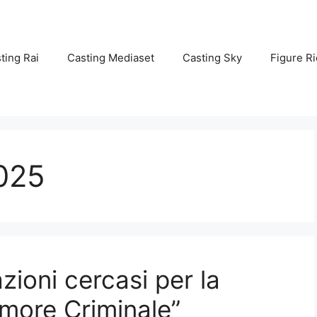
ting Rai
Casting Mediaset
Casting Sky
Figure Ri
2025
razioni cercasi per la
Amore Criminale”