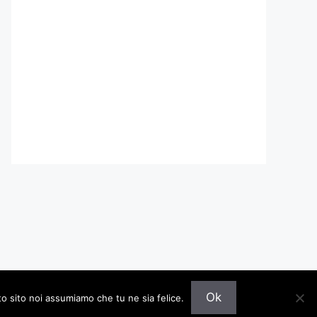
Ok
to sito noi assumiamo che tu ne sia felice.
on
GeneratePress