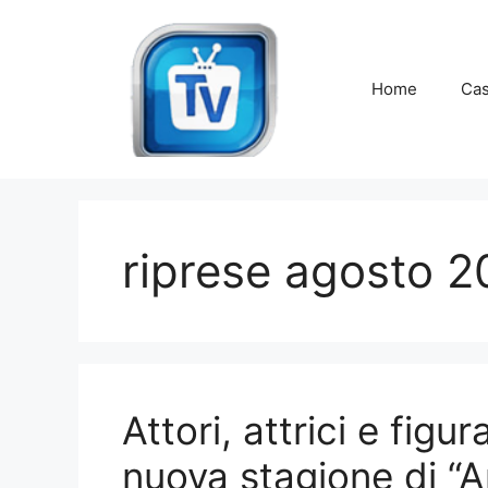
Vai
al
contenuto
Home
Cas
riprese agosto 
Attori, attrici e figu
nuova stagione di “