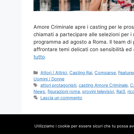
Amore Criminale apre i casting per le pross
chiamati a partecipare alle selezioni per i r
programma ad agosto a Roma. Il team di pr
affrontare temi delicati con sensibilità ed 
tutto
Categorie
Attori / Attrici
,
Casting Rai
,
Comparse
,
Feature
Uomini / Donne
Tag
attori protagonisti
,
casting Amore Criminale
,
C
News
,
figurazioni roma
,
provini televisivi
,
Rai3
,
ric
Lascia un commento
Utilizziamo i cookie per essere sicuri che tu possa av
© 2026 Provini 