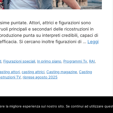
ime puntate. Attori, attrici e figurazioni sono
uoli principali e secondari delle ricostruzioni in
oduzione punta su interpreti credibili, capaci di
efficacia. Si cercano inoltre figurazioni di …
Leggi
d
,
Figurazioni speciali
,
In primo piano
,
Programmi Tv
,
RAI
,
asting attori
,
casting attrici
,
Casting magazine
,
Casting
ostruzioni TV
,
riprese agosto 2025
ere la migliore esperienza sul nostro sito. Se continui ad utilizzare ques
TV Televisione Fiction Programmi Rai Mediaset Sky
• Creato c