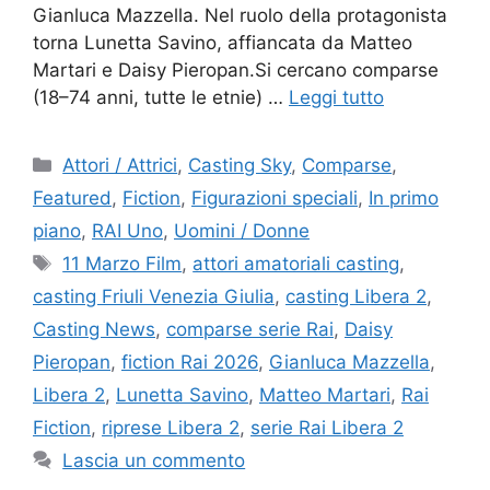
Gianluca Mazzella. Nel ruolo della protagonista
torna Lunetta Savino, affiancata da Matteo
Martari e Daisy Pieropan.Si cercano comparse
(18–74 anni, tutte le etnie) …
Leggi tutto
Categorie
Attori / Attrici
,
Casting Sky
,
Comparse
,
Featured
,
Fiction
,
Figurazioni speciali
,
In primo
piano
,
RAI Uno
,
Uomini / Donne
Tag
11 Marzo Film
,
attori amatoriali casting
,
casting Friuli Venezia Giulia
,
casting Libera 2
,
Casting News
,
comparse serie Rai
,
Daisy
Pieropan
,
fiction Rai 2026
,
Gianluca Mazzella
,
Libera 2
,
Lunetta Savino
,
Matteo Martari
,
Rai
Fiction
,
riprese Libera 2
,
serie Rai Libera 2
Lascia un commento