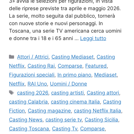
3» avvia le selezioni per figurazioni, in vista
delle riprese previste tra aprile e maggio 2026.
La serie, molto seguita dal pubblico, tornerà
con nuove storie e nuovi personaggi. In
Toscana, una serie TV americana cerca uomini
e donne tra i 18 e i 65 anni …
Leggi tutto
Categorie
Attori / Attrici
,
Casting Mediaset
,
Casting
Netflix
,
Casting Rai
,
Comparse
,
Featured
,
Figurazioni speciali
,
In primo piano
,
Mediaset
,
Netflix
,
RAI Uno
,
Uomini / Donne
Tag
casting 2026
,
casting artisti
,
Casting attori
,
casting Calabria
,
casting cinema Italia
,
Casting
Fiction
,
Casting magazine
,
casting Netflix Italia
,
Casting News
,
casting serie tv
,
Casting Sicilia
,
Casting Toscana
,
Casting Tv
,
Comparse
,