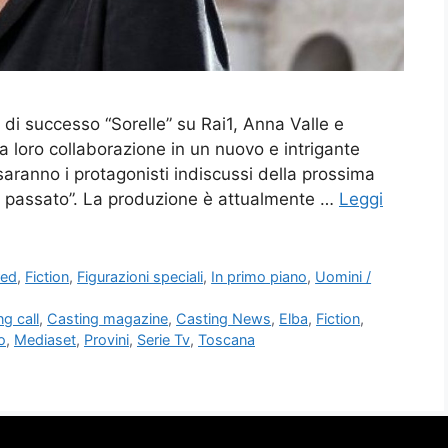
e di successo “Sorelle” su Rai1, Anna Valle e
a loro collaborazione in un nuovo e intrigante
o saranno i protagonisti indiscussi della prossima
del passato”. La produzione è attualmente …
Leggi
red
,
Fiction
,
Figurazioni speciali
,
In primo piano
,
Uomini /
ng call
,
Casting magazine
,
Casting News
,
Elba
,
Fiction
,
o
,
Mediaset
,
Provini
,
Serie Tv
,
Toscana