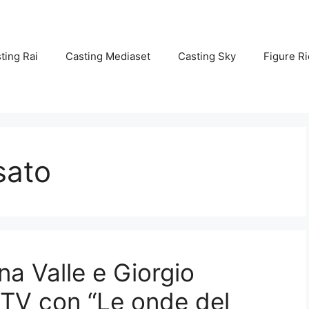
ting Rai
Casting Mediaset
Casting Sky
Figure Ri
sato
na Valle e Giorgio
 TV con “Le onde del