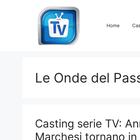
Vai
al
contenuto
Home
Cas
Le Onde del Pas
Casting serie TV: An
Marchesi tornano in