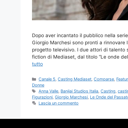
Dopo aver incantato il pubblico nella seri
Giorgio Marchesi sono pronti a rinnovare l
progetto televisivo. I due attori di talent
fiction di Mediaset, dal titolo “Le onde 
tutto
Categorie
Canale 5
,
Casting Mediaset
,
Comparse
,
Featu
Donne
Tag
Anna Valle
,
Banijai Studios Italia
,
Casting
,
casti
Figurazioni
,
Giorgio Marchesi
,
Le Onde del Passat
Lascia un commento