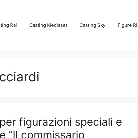
ting Rai
Casting Mediaset
Casting Sky
Figure Ri
cciardi
er figurazioni speciali e
e “Il commissario