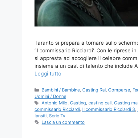
Taranto si prepara a tornare sullo schermo
‘Il commissario Ricciardi’. Con le riprese 
si appresta ad accogliere il celebre commis
insieme a un cast di talento che include An
Leggi tutto
Categorie
Bambini / Bambine
,
Casting Rai
,
Comparse
,
Fe
Uomini / Donne
Tag
Antonio Milo
,
Casting
,
casting call
,
Casting ma
commissario Ricciardi
,
Il commissario Ricciardi 3
,
Iansiti
,
Serie Tv
Lascia un commento