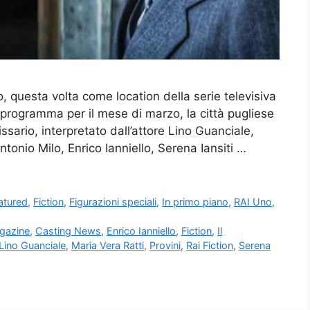
, questa volta come location della serie televisiva
in programma per il mese di marzo, la città pugliese
sario, interpretato dall’attore Lino Guanciale,
tonio Milo, Enrico Ianniello, Serena Iansiti …
atured
,
Fiction
,
Figurazioni speciali
,
In primo piano
,
RAI Uno
,
gazine
,
Casting News
,
Enrico Ianniello
,
Fiction
,
Il
Lino Guanciale
,
Maria Vera Ratti
,
Provini
,
Rai Fiction
,
Serena