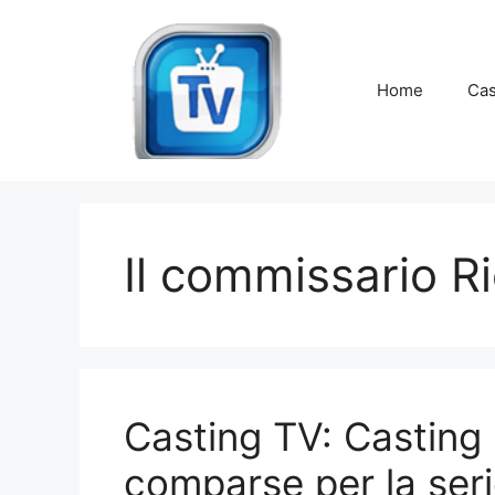
Vai
al
contenuto
Home
Cas
Il commissario Ri
Casting TV: Casting p
comparse per la seri