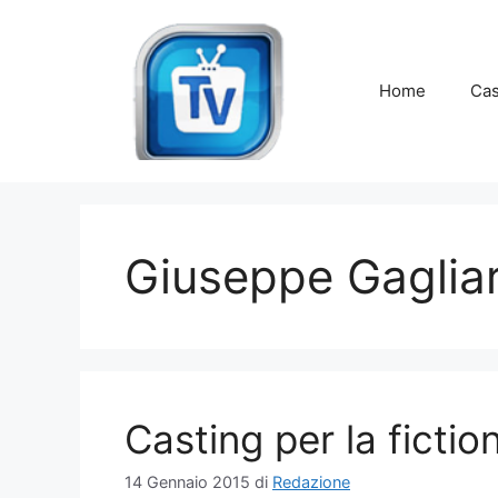
Vai
al
contenuto
Home
Cas
Giuseppe Gagliar
Casting per la ficti
14 Gennaio 2015
di
Redazione