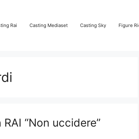
ting Rai
Casting Mediaset
Casting Sky
Figure Ri
di
on RAI “Non uccidere”