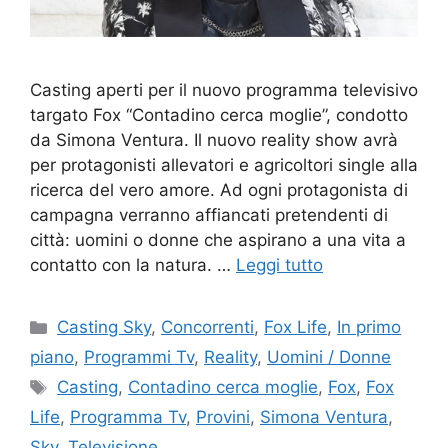
Casting aperti per il nuovo programma televisivo
targato Fox “Contadino cerca moglie”, condotto
da Simona Ventura. Il nuovo reality show avrà
per protagonisti allevatori e agricoltori single alla
ricerca del vero amore. Ad ogni protagonista di
campagna verranno affiancati pretendenti di
città: uomini o donne che aspirano a una vita a
contatto con la natura. …
Leggi tutto
Categorie
Casting Sky
,
Concorrenti
,
Fox Life
,
In primo
piano
,
Programmi Tv
,
Reality
,
Uomini / Donne
Tag
Casting
,
Contadino cerca moglie
,
Fox
,
Fox
Life
,
Programma Tv
,
Provini
,
Simona Ventura
,
Sky
,
Televisione