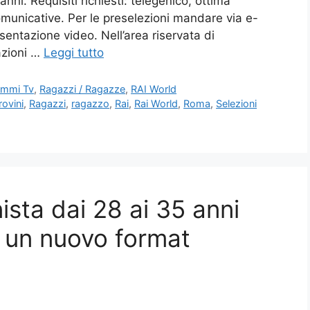
nni. Requisiti richiesti: telegenico, ottima
omunicative. Per le preselezioni mandare via e-
sentazione video. Nell’area riservata di
azioni …
Leggi tutto
ammi Tv
,
Ragazzi / Ragazze
,
RAI World
rovini
,
Ragazzi
,
ragazzo
,
Rai
,
Rai World
,
Roma
,
Selezioni
ista dai 28 ai 35 anni
i un nuovo format