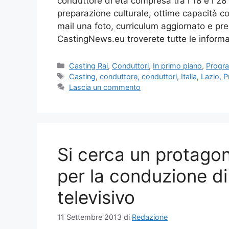
conduttore di età compresa tra i 18 e i 28 a
preparazione culturale, ottime capacità c
mail una foto, curriculum aggiornato e pre
CastingNews.eu troverete tutte le inform
Categorie
Casting Rai
,
Conduttori
,
In primo piano
,
Progr
Tag
Casting
,
conduttore
,
conduttori
,
Italia
,
Lazio
,
P
Lascia un commento
Si cerca un protagon
per la conduzione d
televisivo
11 Settembre 2013
di
Redazione