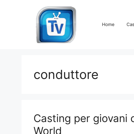
Vai
al
contenuto
Home
Cas
conduttore
Casting per giovani 
World