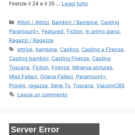
Firenze il 24 e il 25 …
Leggi tutto
Categorie
Attori / Attrici
,
Bambini / Bambine
,
Casting
Paramount+
,
Featured
,
Fiction
,
In primo piano
,
Ragazzi / Ragazze
Tag
attrice
,
bambina
,
Casting
,
Casting a Firenze
,
Casting bambini
,
Casting Firenze
,
Casting
Toscana
,
Fiction
,
Firenze
,
Minerva pictures
,
Miss Fallaci
,
Oriana Fallaci
,
Paramount+
,
Provini
,
ragazza
,
Serie Tv
,
Toscana
,
ViacomCBS
Lascia un commento