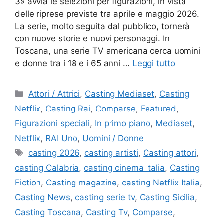
3» avvia le selezioni per figurazioni, in vista
delle riprese previste tra aprile e maggio 2026.
La serie, molto seguita dal pubblico, tornerà
con nuove storie e nuovi personaggi. In
Toscana, una serie TV americana cerca uomini
e donne tra i 18 e i 65 anni …
Leggi tutto
Categorie
Attori / Attrici
,
Casting Mediaset
,
Casting
Netflix
,
Casting Rai
,
Comparse
,
Featured
,
Figurazioni speciali
,
In primo piano
,
Mediaset
,
Netflix
,
RAI Uno
,
Uomini / Donne
Tag
casting 2026
,
casting artisti
,
Casting attori
,
casting Calabria
,
casting cinema Italia
,
Casting
Fiction
,
Casting magazine
,
casting Netflix Italia
,
Casting News
,
casting serie tv
,
Casting Sicilia
,
Casting Toscana
,
Casting Tv
,
Comparse
,