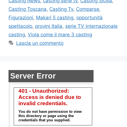
Casting News
,
casting serie tv
,
Casting Sicilia
,
Casting Toscana
,
Casting Tv
,
Comparse
,
Figurazioni
,
Makari 5 casting
,
opportunità
spettacolo
,
provini Italia
,
serie TV internazionale
casting
,
Viola come il mare 3 casting
Lascia un commento