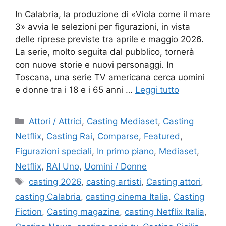
In Calabria, la produzione di «Viola come il mare
3» avvia le selezioni per figurazioni, in vista
delle riprese previste tra aprile e maggio 2026.
La serie, molto seguita dal pubblico, tornerà
con nuove storie e nuovi personaggi. In
Toscana, una serie TV americana cerca uomini
e donne tra i 18 e i 65 anni …
Leggi tutto
Categorie
Attori / Attrici
,
Casting Mediaset
,
Casting
Netflix
,
Casting Rai
,
Comparse
,
Featured
,
Figurazioni speciali
,
In primo piano
,
Mediaset
,
Netflix
,
RAI Uno
,
Uomini / Donne
Tag
casting 2026
,
casting artisti
,
Casting attori
,
casting Calabria
,
casting cinema Italia
,
Casting
Fiction
,
Casting magazine
,
casting Netflix Italia
,