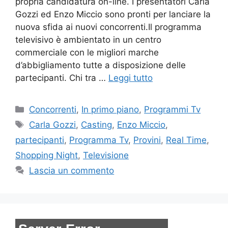
propria candidatura on-line. I presentatori Carla
Gozzi ed Enzo Miccio sono pronti per lanciare la
nuova sfida ai nuovi concorrenti.Il programma
televisivo è ambientato in un centro
commerciale con le migliori marche
d’abbigliamento tutte a disposizione delle
partecipanti. Chi tra …
Leggi tutto
Categorie
Concorrenti
,
In primo piano
,
Programmi Tv
Tag
Carla Gozzi
,
Casting
,
Enzo Miccio
,
partecipanti
,
Programma Tv
,
Provini
,
Real Time
,
Shopping Night
,
Televisione
Lascia un commento