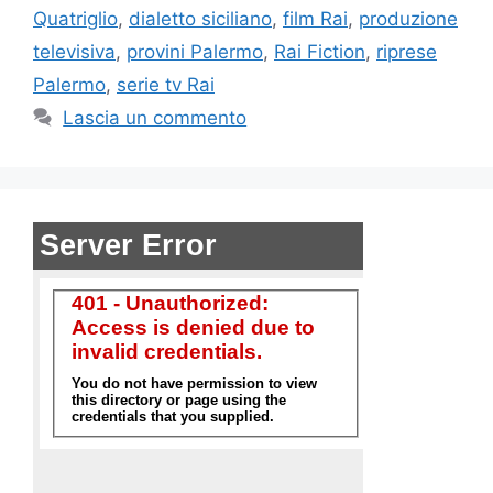
Quatriglio
,
dialetto siciliano
,
film Rai
,
produzione
televisiva
,
provini Palermo
,
Rai Fiction
,
riprese
Palermo
,
serie tv Rai
Lascia un commento