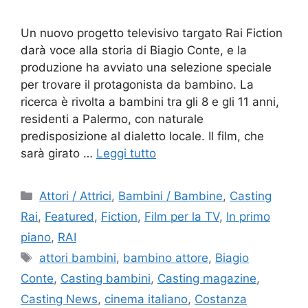
Un nuovo progetto televisivo targato Rai Fiction
darà voce alla storia di Biagio Conte, e la
produzione ha avviato una selezione speciale
per trovare il protagonista da bambino. La
ricerca è rivolta a bambini tra gli 8 e gli 11 anni,
residenti a Palermo, con naturale
predisposizione al dialetto locale. Il film, che
sarà girato …
Leggi tutto
Categorie
Attori / Attrici
,
Bambini / Bambine
,
Casting
Rai
,
Featured
,
Fiction
,
Film per la TV
,
In primo
piano
,
RAI
Tag
attori bambini
,
bambino attore
,
Biagio
Conte
,
Casting bambini
,
Casting magazine
,
Casting News
,
cinema italiano
,
Costanza