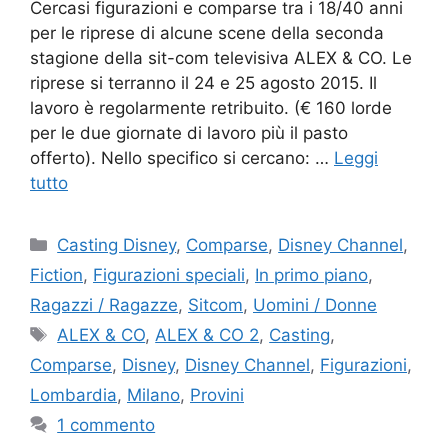
Cercasi figurazioni e comparse tra i 18/40 anni
per le riprese di alcune scene della seconda
stagione della sit-com televisiva ALEX & CO. Le
riprese si terranno il 24 e 25 agosto 2015. Il
lavoro è regolarmente retribuito. (€ 160 lorde
per le due giornate di lavoro più il pasto
offerto). Nello specifico si cercano: …
Leggi
tutto
Categorie
Casting Disney
,
Comparse
,
Disney Channel
,
Fiction
,
Figurazioni speciali
,
In primo piano
,
Ragazzi / Ragazze
,
Sitcom
,
Uomini / Donne
Tag
ALEX & CO
,
ALEX & CO 2
,
Casting
,
Comparse
,
Disney
,
Disney Channel
,
Figurazioni
,
Lombardia
,
Milano
,
Provini
1 commento