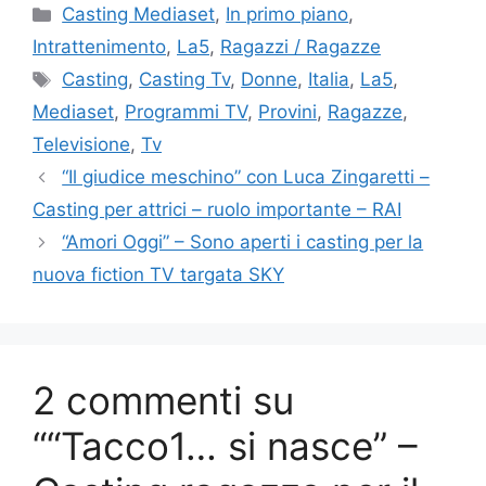
Categorie
Casting Mediaset
,
In primo piano
,
Intrattenimento
,
La5
,
Ragazzi / Ragazze
Tag
Casting
,
Casting Tv
,
Donne
,
Italia
,
La5
,
Mediaset
,
Programmi TV
,
Provini
,
Ragazze
,
Televisione
,
Tv
“Il giudice meschino” con Luca Zingaretti –
Casting per attrici – ruolo importante – RAI
“Amori Oggi” – Sono aperti i casting per la
nuova fiction TV targata SKY
2 commenti su
““Tacco1… si nasce” –