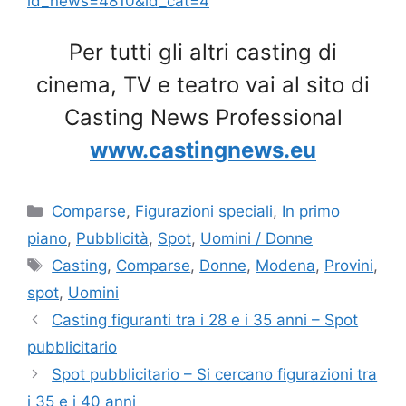
id_news=4810&id_cat=4
Per tutti gli altri casting di
cinema, TV e teatro vai al sito di
Casting News Professional
www.castingnews.eu
Categorie
Comparse
,
Figurazioni speciali
,
In primo
piano
,
Pubblicità
,
Spot
,
Uomini / Donne
Tag
Casting
,
Comparse
,
Donne
,
Modena
,
Provini
,
spot
,
Uomini
Casting figuranti tra i 28 e i 35 anni – Spot
pubblicitario
Spot pubblicitario – Si cercano figurazioni tra
i 35 e i 40 anni