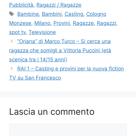
Pubblicità
,
Ragazzi / Ragazze
Tag
Bambine
,
Bambini
,
Casting
,
Cologno
Monzese
,
Milano
,
Provini
,
Ragazze
,
Ragazzi
,
spot tv
,
Televisione
“Oriana” di Marco Turco – Si cerca una
ragazza che somigli a Vittoria Puccini (età
scenica tra i 14/15 anni)
RAI 1 – Casting e provini per la nuova fiction
TV su San Francesco
Lascia un commento
Commento