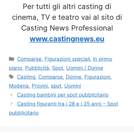
Per tutti gli altri casting di
cinema, TV e teatro vai al sito di
Casting News Professional
www.castingnews.eu
Categorie
Comparse
,
Figurazioni speciali
,
In primo
piano
,
Pubblicità
,
Spot
,
Uomini / Donne
Tag
Casting
,
Comparse
,
Donne
,
Figurazioni
,
Modena
,
Provini
,
spot
,
Uomini
Casting bambini per spot pubblicitario
Casting figuranti tra i 28 e i 35 anni – Spot
pubblicitario