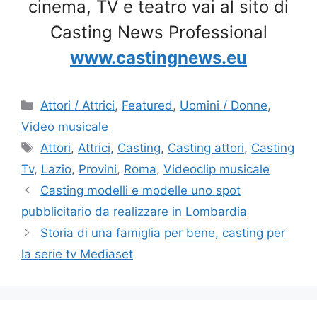
cinema, TV e teatro vai al sito di
Casting News Professional
www.castingnews.eu
Categorie
Attori / Attrici
,
Featured
,
Uomini / Donne
,
Video musicale
Tag
Attori
,
Attrici
,
Casting
,
Casting attori
,
Casting
Tv
,
Lazio
,
Provini
,
Roma
,
Videoclip musicale
Casting modelli e modelle uno spot
pubblicitario da realizzare in Lombardia
Storia di una famiglia per bene, casting per
la serie tv Mediaset