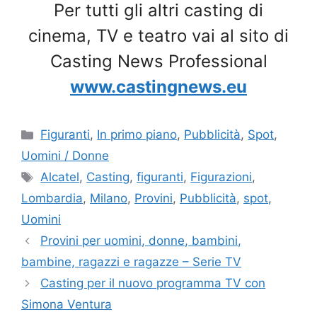
Per tutti gli altri casting di
cinema, TV e teatro vai al sito di
Casting News Professional
www.castingnews.eu
Categorie
Figuranti
,
In primo piano
,
Pubblicità
,
Spot
,
Uomini / Donne
Tag
Alcatel
,
Casting
,
figuranti
,
Figurazioni
,
Lombardia
,
Milano
,
Provini
,
Pubblicità
,
spot
,
Uomini
Provini per uomini, donne, bambini,
bambine, ragazzi e ragazze – Serie TV
Casting per il nuovo programma TV con
Simona Ventura