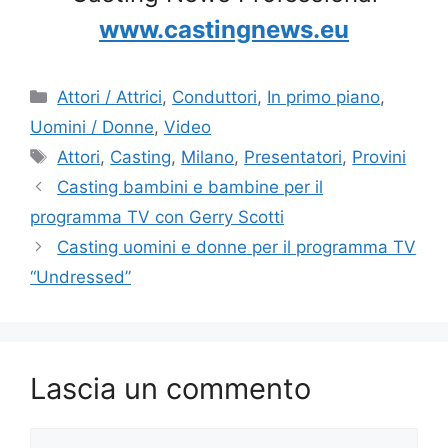
www.castingnews.eu
Categorie
Attori / Attrici
,
Conduttori
,
In primo piano
,
Uomini / Donne
,
Video
Tag
Attori
,
Casting
,
Milano
,
Presentatori
,
Provini
Casting bambini e bambine per il
programma TV con Gerry Scotti
Casting uomini e donne per il programma TV
“Undressed”
Lascia un commento
Commento