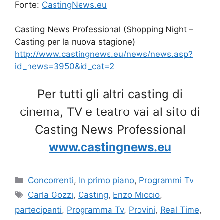
Fonte:
CastingNews.eu
Casting News Professional (Shopping Night –
Casting per la nuova stagione)
http://www.castingnews.eu/news/news.asp?
id_news=3950&id_cat=2
Per tutti gli altri casting di
cinema, TV e teatro vai al sito di
Casting News Professional
www.castingnews.eu
Categorie
Concorrenti
,
In primo piano
,
Programmi Tv
Tag
Carla Gozzi
,
Casting
,
Enzo Miccio
,
partecipanti
,
Programma Tv
,
Provini
,
Real Time
,