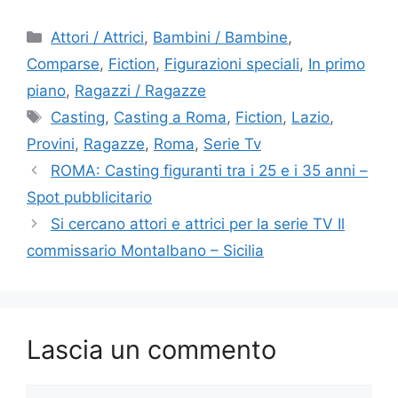
Categorie
Attori / Attrici
,
Bambini / Bambine
,
Comparse
,
Fiction
,
Figurazioni speciali
,
In primo
piano
,
Ragazzi / Ragazze
Tag
Casting
,
Casting a Roma
,
Fiction
,
Lazio
,
Provini
,
Ragazze
,
Roma
,
Serie Tv
ROMA: Casting figuranti tra i 25 e i 35 anni –
Spot pubblicitario
Si cercano attori e attrici per la serie TV Il
commissario Montalbano – Sicilia
Lascia un commento
Commento