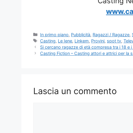
Casting N
www.ca
Categorie
In primo piano
,
Pubblicità
,
Ragazzi / Ragazze
,
Tag
Casting
,
Le Iene
,
Linkem
,
Provini
,
spot tv
,
Tele
Si cercano ragazze di età compresa tra i 18 e i
Casting Fiction – Casting attori e attrici per l
Lascia un commento
Commento