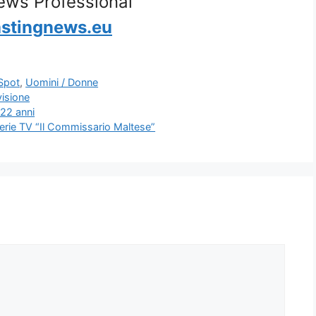
ews Professional
stingnews.eu
Spot
,
Uomini / Donne
visione
 22 anni
a serie TV “Il Commissario Maltese”