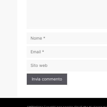
Nome
Email
Sito
web