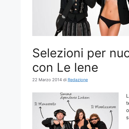
Selezioni per nu
con Le Iene
22 Marzo 2014
di
Redazione
L
t
o
s