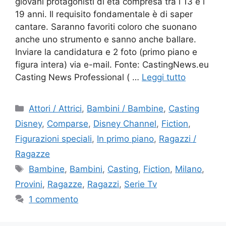
giovani protagonisti di età compresa tra i 13 e i
19 anni. Il requisito fondamentale è di saper
cantare. Saranno favoriti coloro che suonano
anche uno strumento e sanno anche ballare.
Inviare la candidatura e 2 foto (primo piano e
figura intera) via e-mail. Fonte: CastingNews.eu
Casting News Professional ( …
Leggi tutto
Categorie
Attori / Attrici
,
Bambini / Bambine
,
Casting
Disney
,
Comparse
,
Disney Channel
,
Fiction
,
Figurazioni speciali
,
In primo piano
,
Ragazzi /
Ragazze
Tag
Bambine
,
Bambini
,
Casting
,
Fiction
,
Milano
,
Provini
,
Ragazze
,
Ragazzi
,
Serie Tv
1 commento