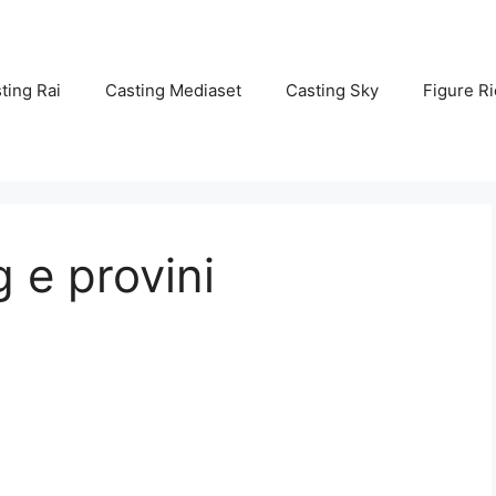
ting Rai
Casting Mediaset
Casting Sky
Figure Ri
 e provini