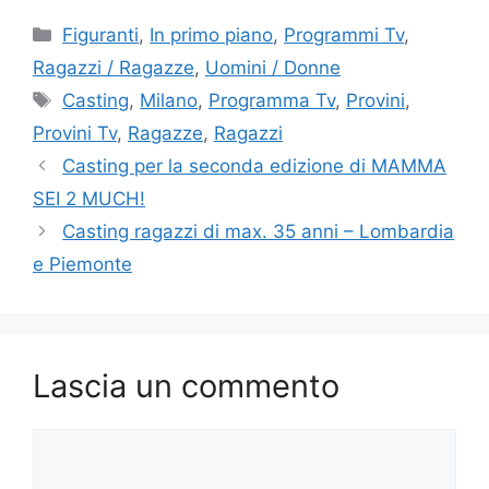
Categorie
Figuranti
,
In primo piano
,
Programmi Tv
,
Ragazzi / Ragazze
,
Uomini / Donne
Tag
Casting
,
Milano
,
Programma Tv
,
Provini
,
Provini Tv
,
Ragazze
,
Ragazzi
Casting per la seconda edizione di MAMMA
SEI 2 MUCH!
Casting ragazzi di max. 35 anni – Lombardia
e Piemonte
Lascia un commento
Commento