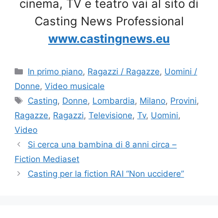
cinema, TV e teatro vai al sito di
Casting News Professional
www.castingnews.eu
Categorie
In primo piano
,
Ragazzi / Ragazze
,
Uomini /
Donne
,
Video musicale
Tag
Casting
,
Donne
,
Lombardia
,
Milano
,
Provini
,
Ragazze
,
Ragazzi
,
Televisione
,
Tv
,
Uomini
,
Video
Si cerca una bambina di 8 anni circa –
Fiction Mediaset
Casting per la fiction RAI “Non uccidere”