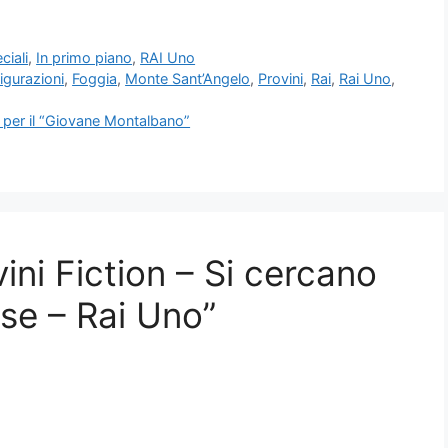
ciali
,
In primo piano
,
RAI Uno
igurazioni
,
Foggia
,
Monte Sant’Angelo
,
Provini
,
Rai
,
Rai Uno
,
per il “Giovane Montalbano”
ni Fiction – Si cercano
se – Rai Uno”