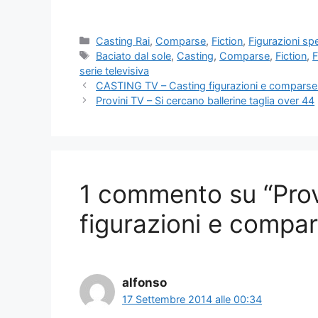
Categorie
Casting Rai
,
Comparse
,
Fiction
,
Figurazioni spe
Tag
Baciato dal sole
,
Casting
,
Comparse
,
Fiction
,
F
serie televisiva
CASTING TV – Casting figurazioni e comparse 
Provini TV – Si cercano ballerine taglia over 44
1 commento su “Provi
figurazioni e compar
alfonso
17 Settembre 2014 alle 00:34