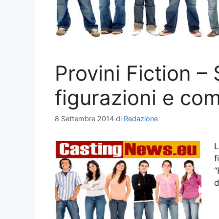
Provini Fiction –
figurazioni e co
8 Settembre 2014
di
Redazione
L
f
“
d