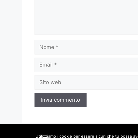
Nome
Email
Sito
web
Utilizziamo i cookie per essere sicuri che tu possa av