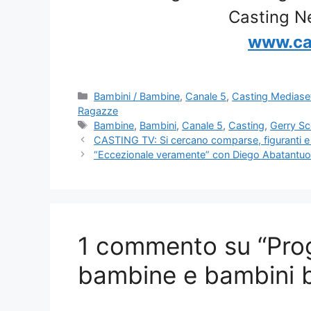
Casting N
www.ca
Categorie
Bambini / Bambine
,
Canale 5
,
Casting Mediase
Ragazze
Tag
Bambine
,
Bambini
,
Canale 5
,
Casting
,
Gerry Sc
CASTING TV: Si cercano comparse, figuranti e n
“Eccezionale veramente” con Diego Abatantuon
1 commento su “Pro
bambine e bambini bi