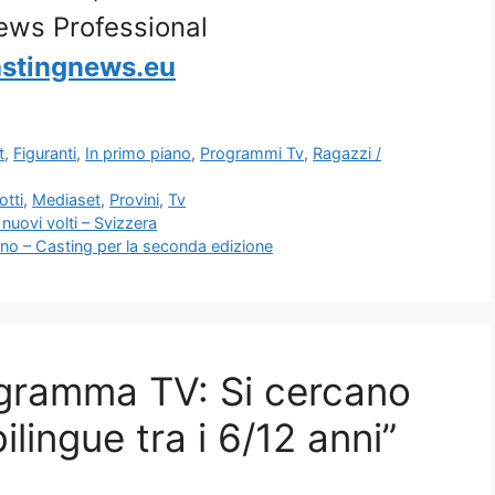
ews Professional
stingnews.eu
t
,
Figuranti
,
In primo piano
,
Programmi Tv
,
Ragazzi /
otti
,
Mediaset
,
Provini
,
Tv
uovi volti – Svizzera
o – Casting per la seconda edizione
gramma TV: Si cercano
lingue tra i 6/12 anni”