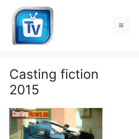
Vai
al
contenuto
Menu
Casting fiction
2015