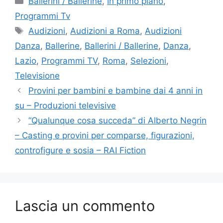
Ballerini / Ballerine
,
In primo piano
,
Programmi Tv
Tag
Audizioni
,
Audizioni a Roma
,
Audizioni
Danza
,
Ballerine
,
Ballerini / Ballerine
,
Danza
,
Lazio
,
Programmi TV
,
Roma
,
Selezioni
,
Televisione
Provini per bambini e bambine dai 4 anni in
su – Produzioni televisive
“Qualunque cosa succeda” di Alberto Negrin
– Casting e provini per comparse, figurazioni,
controfigure e sosia – RAI Fiction
Lascia un commento