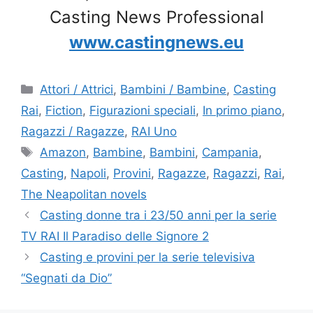
Casting News Professional
www.castingnews.eu
Categorie
Attori / Attrici
,
Bambini / Bambine
,
Casting
Rai
,
Fiction
,
Figurazioni speciali
,
In primo piano
,
Ragazzi / Ragazze
,
RAI Uno
Tag
Amazon
,
Bambine
,
Bambini
,
Campania
,
Casting
,
Napoli
,
Provini
,
Ragazze
,
Ragazzi
,
Rai
,
The Neapolitan novels
Casting donne tra i 23/50 anni per la serie
TV RAI Il Paradiso delle Signore 2
Casting e provini per la serie televisiva
“Segnati da Dio”