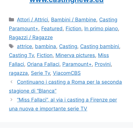
Categorie
Attori / Attrici
,
Bambini / Bambine
,
Casting
Paramount+
,
Featured
,
Fiction
,
In primo piano
,
Ragazzi / Ragazze
Tag
attrice
,
bambina
,
Casting
,
Casting bambini
,
Casting Tv
,
Fiction
,
Minerva pictures
,
Miss
Fallaci
,
Oriana Fallaci
,
Paramount+
,
Provini
,
ragazza
,
Serie Tv
,
ViacomCBS
Continuano i casting a Roma per la seconda
stagione di “Blanca”
“Miss Fallaci”, al via i casting a Firenze per
una nuova e importante serie TV