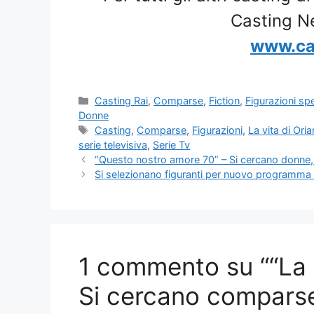
Casting N
www.ca
Categorie
Casting Rai
,
Comparse
,
Fiction
,
Figurazioni spe
Donne
Tag
Casting
,
Comparse
,
Figurazioni
,
La vita di Oria
serie televisiva
,
Serie Tv
“Questo nostro amore 70” – Si cercano donne,
Si selezionano figuranti per nuovo programma t
1 commento su ““La v
Si cercano comparse 