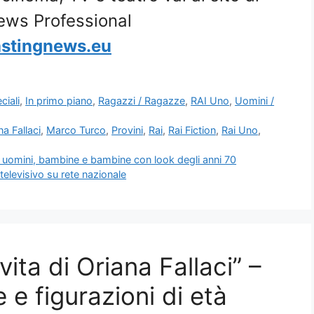
ews Professional
stingnews.eu
ciali
,
In primo piano
,
Ragazzi / Ragazze
,
RAI Uno
,
Uomini /
na Fallaci
,
Marco Turco
,
Provini
,
Rai
,
Rai Fiction
,
Rai Uno
,
 uomini, bambine e bambine con look degli anni 70
elevisivo su rete nazionale
ita di Oriana Fallaci” –
e figurazioni di età