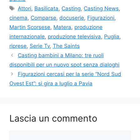
Tag
Attori
,
Basilicata
,
Casting
,
Casting News
,
cinema
,
Comparse
,
docuserie
,
Figurazioni
,
Martin Scorsese
,
Matera
,
produzione
internazionale
,
produzione televisiva
,
Puglia
,
riprese
,
Serie Tv
,
The Saints
Casting bambini a Milano: tre ruoli
disponibili per un nuovo spot senza dialoghi
Figurazioni cercasi per la serie “Nord Sud
Ovest Est”: si gira a luglio a Pavia
Lascia un commento
Commento