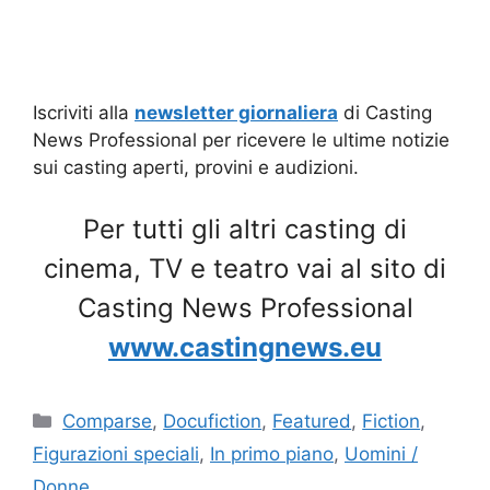
Iscriviti alla
newsletter giornaliera
di Casting
News Professional per ricevere le ultime notizie
sui casting aperti, provini e audizioni.
Per tutti gli altri casting di
cinema, TV e teatro vai al sito di
Casting News Professional
www.castingnews.eu
Categorie
Comparse
,
Docufiction
,
Featured
,
Fiction
,
Figurazioni speciali
,
In primo piano
,
Uomini /
Donne