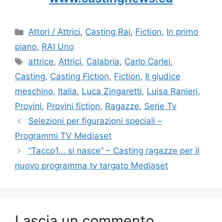
Categorie
Attori / Attrici
,
Casting Rai
,
Fiction
,
In primo
piano
,
RAI Uno
Tag
attrice
,
Attrici
,
Calabria
,
Carlo Carlei
,
Casting
,
Casting Fiction
,
Fiction
,
Il giudice
meschino
,
Italia
,
Luca Zingaretti
,
Luisa Ranieri
,
Provini
,
Provini fiction
,
Ragazze
,
Serie Tv
Selezioni per figurazioni speciali –
Programmi TV Mediaset
“Tacco1… si nasce” – Casting ragazze per il
nuovo programma tv targato Mediaset
Lascia un commento